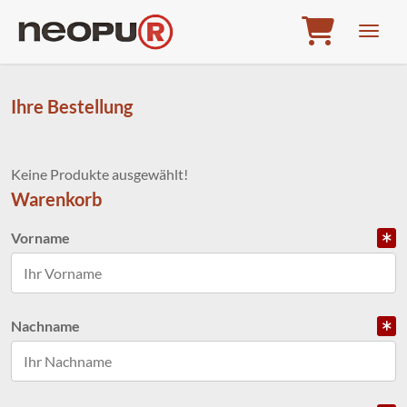
Zum Menü springen
Zum Inhalt springen
Zum Kontaktmenü springen
Navig
Ihre Bestellung
Keine Produkte ausgewählt!
Warenkorb
Vorname
Nachname